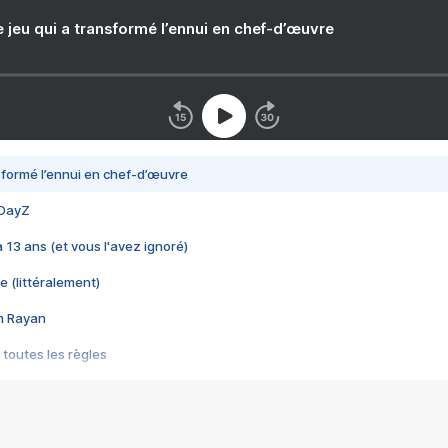
e jeu qui a transformé l’ennui en chef-d’œuvre
nsformé l’ennui en chef-d’œuvre
 DayZ
 a 13 ans (et vous l'avez ignoré)
e (littéralement)
im Rayan
 toutes les règles
s les jeux vidéo
us choquant de Rockstar ? - Le scandale BULLY